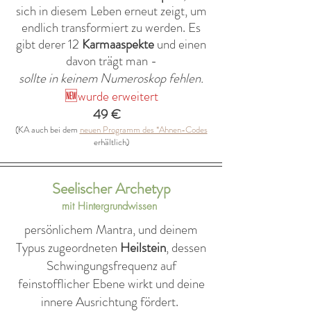
sich in diesem Leben erneut zeigt, um
endlich transformiert zu werden. Es
gibt derer 12
Karmaaspekte
und einen
davon trägt man -
sollte in keinem Numeroskop fehlen.
🆕wurde erweitert
49 €
(KA auch bei dem
neuen Programm des *Ahnen-Codes
erhältlich)
Seelischer Archetyp
mit Hintergrundwissen
persönlichem Mantra,
und deinem
Typus zugeordneten
Heilstein
,
dessen
Schwingungsfrequenz
auf
feinstofflicher Ebene wirkt und deine
innere Ausrichtung fördert.