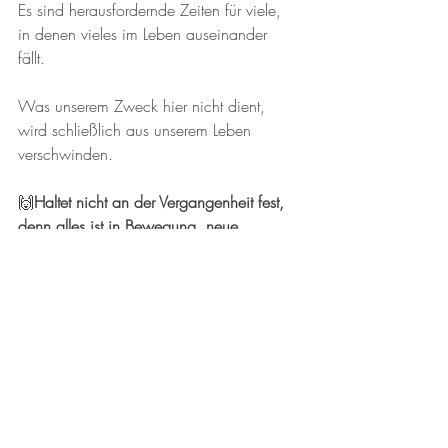
Es sind herausfordernde Zeiten für viele, 
in denen vieles im Leben auseinander 
fällt. 
Was unserem Zweck hier nicht dient, 
wird schließlich aus unserem Leben 
verschwinden. 
🙌
Haltet nicht an der Vergangenheit fest, 
denn alles ist in Bewegung, neue 
Menschen, neue Herausforderungen, 
neue Chancen werden kommen. 
Eine größere Kraft des Gleichgewichts ist 
immer in Bewegung.
Vertraut euch selbst, vertraut dem 
göttlichen Plan. Lebt das Leben in diesem 
schönen Zustand der reinen Gegenwart, 