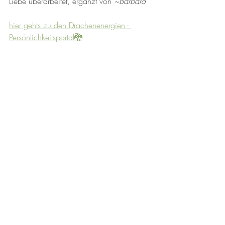
Liebe überarbeitet, ergänzt von 
~Barbara
hier gehts zu den Drachenenergien - 
Persönlichkeitsportal
🐉
Copyright: Alle auf dieser Seite veröffentlichten 
Texte sind geschützt, sie unterliegen der Creative-
Commons-Lizenz CC BY-NC-ND 4.0: kopieren 
nur unter Website und Namensnennung – Nicht 
kommerziell – Keine Bearbeitung