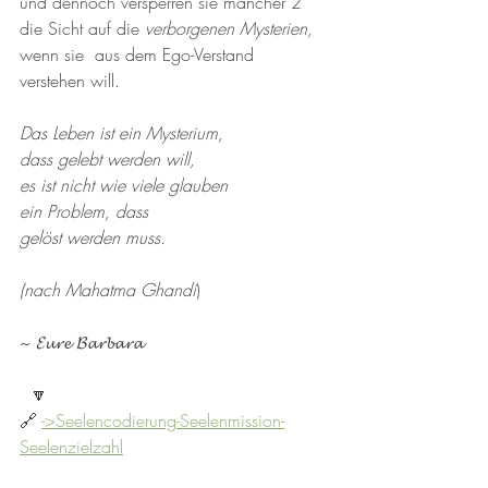
und dennoch versperren sie mancher 2 
die Sicht auf die 
verborgenen Mysterien, 
wenn sie  aus dem Ego-Verstand 
verstehen will. 
Das Leben ist ein Mysterium, 
dass gelebt werden will, 
es ist nicht wie viele glauben
ein Problem, dass
gelöst werden muss.
(nach Mahatma Ghandi
)
~ 𝓔𝓾𝓻𝓮 𝓑𝓪𝓻𝓫𝓪𝓻𝓪 
  🔽
🔗 
->Seelencodierung-Seelenmission-
Seelenzielzahl